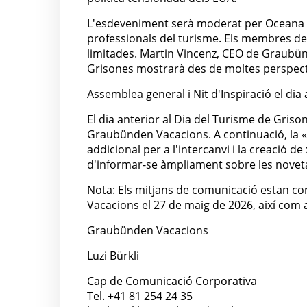
L'esdeveniment serà moderat per Oceana Gal
professionals del turisme. Els membres d
limitades. Martin Vincenz, CEO de Graubün
Grisones mostrarà des de moltes perspect
Assemblea general i Nit d'Inspiració el dia 
El dia anterior al Dia del Turisme de Griso
Graubünden Vacacions. A continuació, la «
addicional per a l'intercanvi i la creació 
d'informar-se àmpliament sobre les novet
Nota: Els mitjans de comunicació estan c
Vacacions el 27 de maig de 2026, així com 
Graubünden Vacacions
Luzi Bürkli
Cap de Comunicació Corporativa
Tel. +41 81 254 24 35