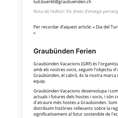
luzi.buerkli@graubuenden.ch
Nota de l’editor: Els drets d’imatge perta
Per recordar d’aquest article: « Dia del Tu
»
Graubünden Ferien
Graubünden Vacacions (GRF) és l'organitza
amb els nostres socis, seguim l'objectiu 
Graubünden, el cabró, és la nostra marca i v
equip.
Graubünden Vacacions desenvolupa i comerc
actuals i futures dels hostes i socis, i só
d'atraure més hostes a Graubünden. Som 
distribuïm històries rellevants sobre la reg
significativament al futur sostenible de l