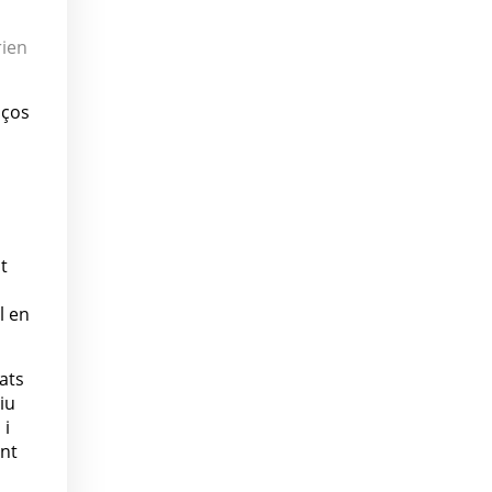
rien
iços
t
l en
ats
iu
 i
int