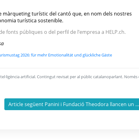
 màrqueting turístic del cantó que, en nom dels nostres
nomia turística sostenible.
 de fonts públiques o del perfil de l’empresa a HELP.ch.
sa
ismustag 2026: für mehr Emotionalität und glückliche Gäste
l·ligència artificial. Contingut revisat per al públic catalanoparlant. Només 
Article següent Panini i Fundació Theodora llancen un ..