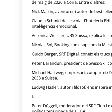
de maig de 2026 a Coira. Entre d'altres:
Nick Martin, aventurer i autor de bestsell
Claudia Schmid de l'escola d'hoteleria EHL 
intel·ligència emocional.
Veronica Weisser, UBS Suïssa, explica les 
Nicolas Sol, Booking.com, sap com la IA e
Guido Berger, SRF Digital, coneix els trucs 
Peter Barandun, president de Swiss-Ski, co
Michael Hartweg, empresari, comparteix l'e
2038 a Suïssa.
Ludwig Hasler, autor i filòsof, ens inspira
I:
Peter Düggeli, moderador del SRF Club i ex
política tensionada dels EUA.