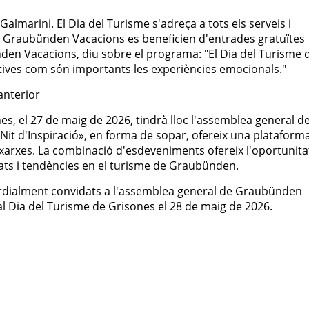
marini. El Dia del Turisme s'adreça a tots els serveis i
e Graubünden Vacacions es beneficien d'entrades gratuïtes
den Vacacions, diu sobre el programa: "El Dia del Turisme 
ives com són importants les experiències emocionals."
anterior
nes, el 27 de maig de 2026, tindrà lloc l'assemblea general d
Nit d'Inspiració», en forma de sopar, ofereix una plataform
de xarxes. La combinació d'esdeveniments ofereix l'oportunita
ats i tendències en el turisme de Graubünden.
ordialment convidats a l'assemblea general de Graubünden
al Dia del Turisme de Grisones el 28 de maig de 2026.