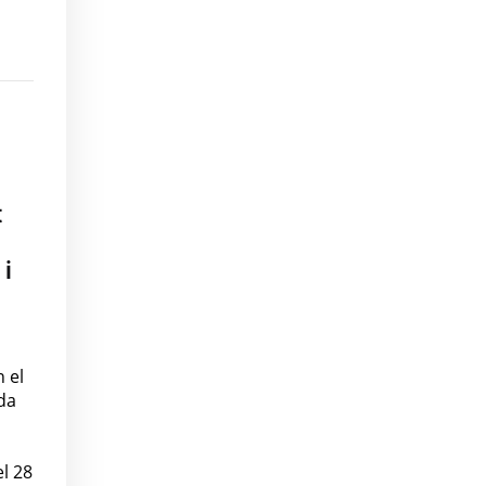
t
 i
n el
da
l 28