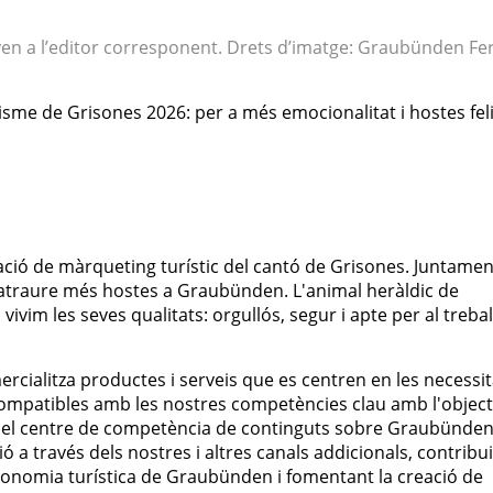
nyen a l’editor corresponent. Drets d’imatge: Graubünden Fe
risme de Grisones 2026: per a més emocionalitat i hostes fel
ció de màrqueting turístic del cantó de Grisones. Juntamen
d'atraure més hostes a Graubünden. L'animal heràldic de
ivim les seves qualitats: orgullós, segur i apte per al trebal
ialitza productes i serveis que es centren en les necessit
n compatibles amb les nostres competències clau amb l'object
el centre de competència de continguts sobre Graubünden
ió a través dels nostres i altres canals addicionals, contribu
'economia turística de Graubünden i fomentant la creació de