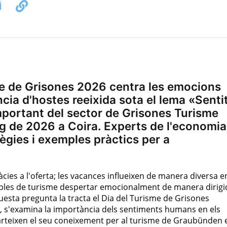
me de Grisones 2026 centra les emocions
cia d'hostes reeixida sota el lema «Senti
portant del sector de Grisones Turisme
ig de 2026 a Coira. Experts de l'economia
ègies i exemples pràctics per a
ràcies a l'oferta; les vacances influeixen de manera diversa e
bles de turisme despertar emocionalment de manera dirigi
uesta pregunta la tracta el Dia del Turisme de Grisones
a, s'examina la importància dels sentiments humans en els
arteixen el seu coneixement per al turisme de Graubünden e