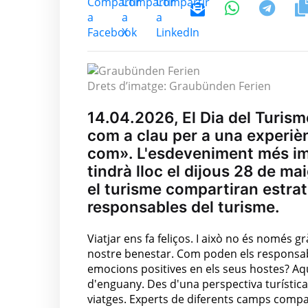
Drets d’imatge: Graubünden Ferien
14.04.2026, El Dia del Turis
com a clau per a una experièn
com». L'esdeveniment més im
tindrà lloc el dijous 28 de ma
el turisme compartiran estrat
responsables del turisme.
Viatjar ens fa feliços. I això no és només g
nostre benestar. Com poden els responsa
emocions positives en els seus hostes? Aq
d'enguany. Des d'una perspectiva turístic
viatges. Experts de diferents camps comp