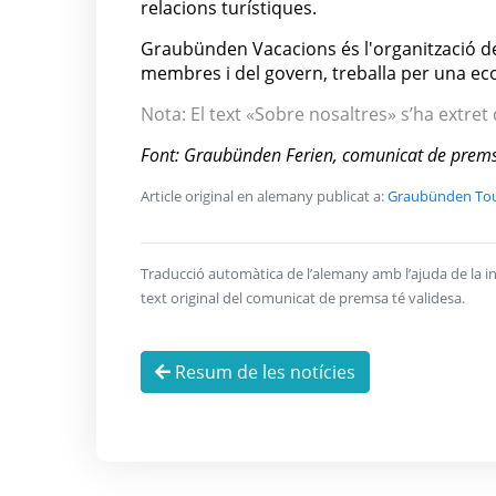
relacions turístiques.
Graubünden Vacacions és l'organització de
membres i del govern, treballa per una eco
Nota: El text «Sobre nosaltres» s’ha extret
Font: Graubünden Ferien, comunicat de prem
Article original en alemany publicat a:
Graubünden Tour
Traducció automàtica de l’alemany amb l’ajuda de la inte
text original del comunicat de premsa té validesa.
Resum de les notícies