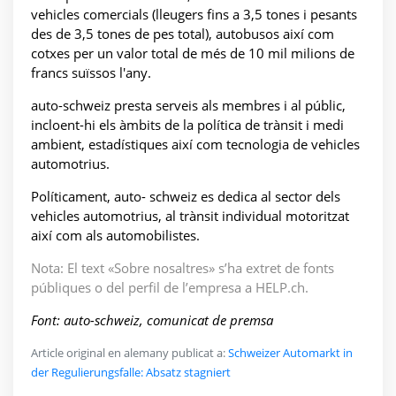
vehicles comercials (lleugers fins a 3,5 tones i pesants
des de 3,5 tones de pes total), autobusos així com
cotxes per un valor total de més de 10 mil milions de
francs suïssos l'any.
auto-schweiz presta serveis als membres i al públic,
incloent-hi els àmbits de la política de trànsit i medi
ambient, estadístiques així com tecnologia de vehicles
automotrius.
Políticament, auto- schweiz es dedica al sector dels
vehicles automotrius, al trànsit individual motoritzat
així com als automobilistes.
Nota: El text «Sobre nosaltres» s’ha extret de fonts
públiques o del perfil de l’empresa a HELP.ch.
Font: auto-schweiz, comunicat de premsa
Article original en alemany publicat a:
Schweizer Automarkt in
der Regulierungsfalle: Absatz stagniert