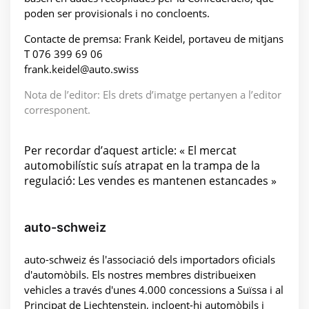
poden ser provisionals i no concloents.
Contacte de premsa: Frank Keidel, portaveu de mitjans
T 076 399 69 06
frank.keidel@auto.swiss
Nota de l’editor: Els drets d’imatge pertanyen a l’editor
corresponent.
Per recordar d’aquest article: « El mercat
automobilístic suís atrapat en la trampa de la
regulació: Les vendes es mantenen estancades »
auto-schweiz
auto-schweiz és l'associació dels importadors oficials
d'automòbils. Els nostres membres distribueixen
vehicles a través d'unes 4.000 concessions a Suïssa i al
Principat de Liechtenstein, incloent-hi automòbils i