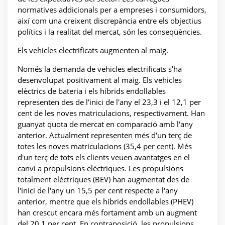
normatives addicionals per a empreses i consumidors,
així com una creixent discrepància entre els objectius
polítics i la realitat del mercat, són les conseqüències.
Els vehicles electrificats augmenten al maig.
Només la demanda de vehicles electrificats s'ha
desenvolupat positivament al maig. Els vehicles
elèctrics de bateria i els híbrids endollables
representen des de l'inici de l'any el 23,3 i el 12,1 per
cent de les noves matriculacions, respectivament. Han
guanyat quota de mercat en comparació amb l'any
anterior. Actualment representen més d'un terç de
totes les noves matriculacions (35,4 per cent). Més
d'un terç de tots els clients veuen avantatges en el
canvi a propulsions elèctriques. Les propulsions
totalment elèctriques (BEV) han augmentat des de
l'inici de l'any un 15,5 per cent respecte a l'any
anterior, mentre que els híbrids endollables (PHEV)
han crescut encara més fortament amb un augment
del 20,1 per cent. En contraposició, les propulsions