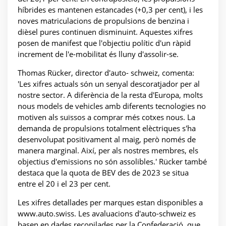
híbrides es mantenen estancades (+0,3 per cent), i les
noves matriculacions de propulsions de benzina i
dièsel pures continuen disminuint. Aquestes xifres
posen de manifest que l'objectiu polític d'un ràpid
increment de l'e-mobilitat és lluny d'assolir-se.
Thomas Rücker, director d'auto- schweiz, comenta:
'Les xifres actuals són un senyal descoratjador per al
nostre sector. A diferència de la resta d'Europa, molts
nous models de vehicles amb diferents tecnologies no
motiven als suïssos a comprar més cotxes nous. La
demanda de propulsions totalment elèctriques s'ha
desenvolupat positivament al maig, però només de
manera marginal. Així, per als nostres membres, els
objectius d'emissions no són assolibles.' Rücker també
destaca que la quota de BEV des de 2023 se situa
entre el 20 i el 23 per cent.
Les xifres detallades per marques estan disponibles a
www.auto.swiss. Les avaluacions d'auto-schweiz es
basen en dades recopilades per la Confederació, que