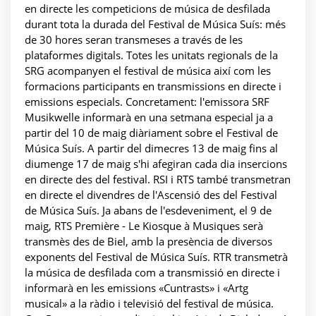
en directe les competicions de música de desfilada
durant tota la durada del Festival de Música Suís: més
de 30 hores seran transmeses a través de les
plataformes digitals. Totes les unitats regionals de la
SRG acompanyen el festival de música així com les
formacions participants en transmissions en directe i
emissions especials. Concretament: l'emissora SRF
Musikwelle informarà en una setmana especial ja a
partir del 10 de maig diàriament sobre el Festival de
Música Suís. A partir del dimecres 13 de maig fins al
diumenge 17 de maig s'hi afegiran cada dia insercions
en directe des del festival. RSI i RTS també transmetran
en directe el divendres de l'Ascensió des del Festival
de Música Suís. Ja abans de l'esdeveniment, el 9 de
maig, RTS Première - Le Kiosque à Musiques serà
transmès des de Biel, amb la presència de diversos
exponents del Festival de Música Suís. RTR transmetrà
la música de desfilada com a transmissió en directe i
informarà en les emissions «Cuntrasts» i «Artg
musical» a la ràdio i televisió del festival de música.