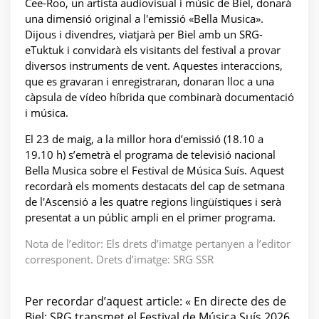
Cee-Roo, un artista audiovisual i músic de Biel, donarà
una dimensió original a l'emissió «Bella Musica».
Dijous i divendres, viatjarà per Biel amb un SRG-
eTuktuk i convidarà els visitants del festival a provar
diversos instruments de vent. Aquestes interaccions,
que es gravaran i enregistraran, donaran lloc a una
càpsula de vídeo híbrida que combinarà documentació
i música.
El 23 de maig, a la millor hora d’emissió (18.10 a
19.10 h) s’emetrà el programa de televisió nacional
Bella Musica sobre el Festival de Música Suís. Aquest
recordarà els moments destacats del cap de setmana
de l'Ascensió a les quatre regions lingüístiques i serà
presentat a un públic ampli en el primer programa.
Nota de l’editor: Els drets d’imatge pertanyen a l’editor
corresponent. Drets d’imatge: SRG SSR
Per recordar d’aquest article: « En directe des de
Biel: SRG transmet el Festival de Música Suís 2026