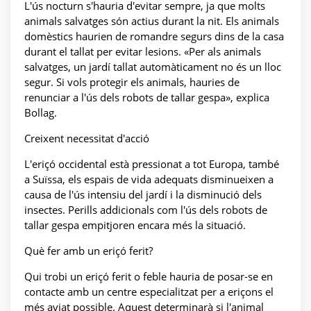
L'ús nocturn s'hauria d'evitar sempre, ja que molts
animals salvatges són actius durant la nit. Els animals
domèstics haurien de romandre segurs dins de la casa
durant el tallat per evitar lesions. «Per als animals
salvatges, un jardí tallat automàticament no és un lloc
segur. Si vols protegir els animals, hauries de
renunciar a l'ús dels robots de tallar gespa», explica
Bollag.
Creixent necessitat d'acció
L'eriçó occidental està pressionat a tot Europa, també
a Suïssa, els espais de vida adequats disminueixen a
causa de l'ús intensiu del jardí i la disminució dels
insectes. Perills addicionals com l'ús dels robots de
tallar gespa empitjoren encara més la situació.
Què fer amb un eriçó ferit?
Qui trobi un eriçó ferit o feble hauria de posar-se en
contacte amb un centre especialitzat per a eriçons el
més aviat possible. Aquest determinarà si l'animal