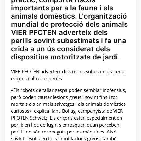
importants per a la fauna i els
animals domèstics. L'organització
mundial de protecció dels animals
VIER PFOTEN adverteix dels
perills sovint subestimats i fa una
crida a un ús considerat dels
dispositius motoritzats de jardí.
VIER PFOTEN adverteix dels riscos subestimats per a
eriçons i altres espècies.
«Els robots de tallar gespa poden semblar inofensius,
però poden causar lesions greus i sovint fins i tot
mortals als animals salvatges i als animals domèstics
curiosos», explica Ilana Bollag, campanyista de VIER
PFOTEN Schweiz. Els eriçons estan especialment en
perill: en lloc de fugir, s'enrosquen quan perceben
perill i no són reconeguts per les màquines. Això
sovint resulta en talls i mutilacions greus. També