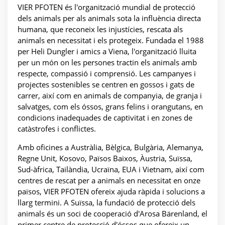
VIER PFOTEN és l'organització mundial de protecció
dels animals per als animals sota la influència directa
humana, que reconeix les injustícies, rescata als
animals en necessitat i els protegeix. Fundada el 1988
per Heli Dungler i amics a Viena, l'organització lluita
per un món on les persones tractin els animals amb
respecte, compassió i comprensió. Les campanyes i
projectes sostenibles se centren en gossos i gats de
carrer, així com en animals de companyia, de granja i
salvatges, com els óssos, grans felins i orangutans, en
condicions inadequades de captivitat i en zones de
catàstrofes i conflictes.
Amb oficines a Austràlia, Bèlgica, Bulgària, Alemanya,
Regne Unit, Kosovo, Països Baixos, Àustria, Suïssa,
Sud-àfrica, Tailàndia, Ucraïna, EUA i Vietnam, així com
centres de rescat per a animals en necessitat en onze
països, VIER PFOTEN ofereix ajuda ràpida i solucions a
llarg termini. A Suïssa, la fundació de protecció dels
animals és un soci de cooperació d'Arosa Bärenland, el
primer centre de protecció d'óssos que ofereix un