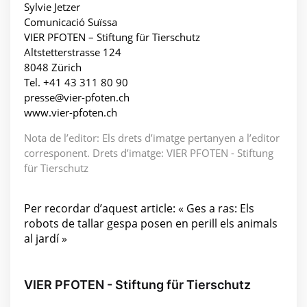
Sylvie Jetzer
Comunicació Suïssa
VIER PFOTEN – Stiftung für Tierschutz
Altstetterstrasse 124
8048 Zürich
Tel. +41 43 311 80 90
presse@vier-pfoten.ch
www.vier-pfoten.ch
Nota de l’editor: Els drets d’imatge pertanyen a l’editor
corresponent. Drets d’imatge: VIER PFOTEN - Stiftung
für Tierschutz
Per recordar d’aquest article: « Ges a ras: Els
robots de tallar gespa posen en perill els animals
al jardí »
VIER PFOTEN - Stiftung für Tierschutz