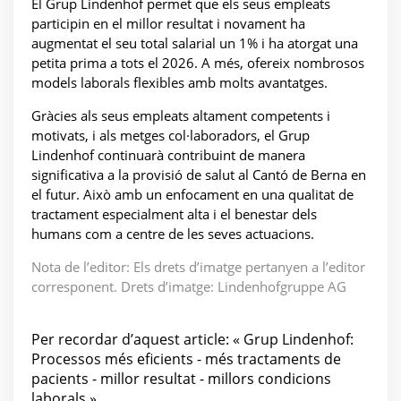
El Grup Lindenhof permet que els seus empleats
participin en el millor resultat i novament ha
augmentat el seu total salarial un 1% i ha atorgat una
petita prima a tots el 2026. A més, ofereix nombrosos
models laborals flexibles amb molts avantatges.
Gràcies als seus empleats altament competents i
motivats, i als metges col·laboradors, el Grup
Lindenhof continuarà contribuint de manera
significativa a la provisió de salut al Cantó de Berna en
el futur. Això amb un enfocament en una qualitat de
tractament especialment alta i el benestar dels
humans com a centre de les seves actuacions.
Nota de l’editor: Els drets d’imatge pertanyen a l’editor
corresponent. Drets d’imatge: Lindenhofgruppe AG
Per recordar d’aquest article: « Grup Lindenhof:
Processos més eficients - més tractaments de
pacients - millor resultat - millors condicions
laborals »