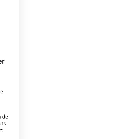
er
ue
a de
uts
t: