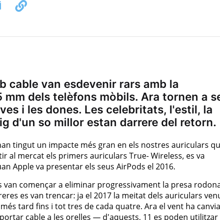
b cable van esdevenir rars amb la
5 mm dels telèfons mòbils. Ara tornen a s
es i les dones. Les celebritats, l'estil, la
sig d'un so millor estan darrere del retorn.
an tingut un impacte més gran en els nostres auriculars q
tir al mercat els primers auriculars True- Wireless, es va
n Apple va presentar els seus AirPods el 2016.
ents van començar a eliminar progressivament la presa rodon
reres es van trencar: ja el 2017 la meitat dels auriculars ven
 més tard fins i tot tres de cada quatre. Ara el vent ha canvia
ortar cable a les orelles — d'aquests, 11 es poden utilitzar