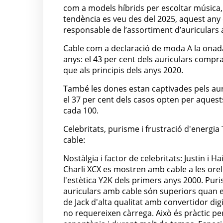
com a models híbrids per escoltar música,
tendència es veu des del 2025, aquest any
responsable de l’assortiment d’auriculars a
Cable com a declaració de moda A la onada d
anys: el 43 per cent dels auriculars compra
que als principis dels anys 2020.
També les dones estan captivades pels au
el 37 per cent dels casos opten per aquests
cada 100.
Celebritats, purisme i frustració d'energi
cable:
Nostàlgia i factor de celebritats: Justin i 
Charli XCX es mostren amb cable a les ore
l'estètica Y2K dels primers anys 2000. Puri
auriculars amb cable són superiors quan e
de Jack d'alta qualitat amb convertidor dig
no requereixen càrrega. Això és pràctic per