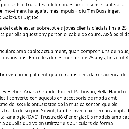
 podcasts o trucades telefòniques amb o sense cable. «La
 el moviment ha agafat més impuls», diu Tim Busslinger,
 Galaxus i Digitec.
el cable estan sobretot els joves clients d’edats fins a 25
ts per ells aquest any porten el cable de coure. Això és el d
riculars amb cable: actualment, quan compren uns de nous
 dispositius. Entre les dones menors de 25 anys, fins i tot 
a Tim veu principalment quatre raons per a la renaixença del
Hailey Bieber, Ariana Grande, Robert Pattinson, Bella Hadid o
lles i converteixen aquests en accessoris de moda amb
sme del so: Els entusiastes de la música senten que els
s tracta de so pur. Sovint, també inverteixen en un adapta
ital-analògic (DAC). Frustració d'energia: Els models amb ca
 a aquells que volen utilitzar els auriculars de forma