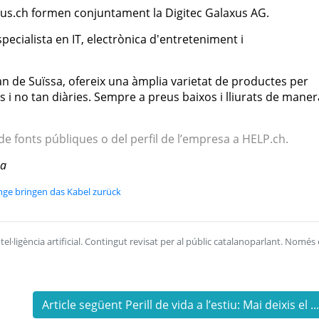
laxus.ch formen conjuntament la Digitec Galaxus AG.
especialista en IT, electrònica d'entreteniment i
n de Suïssa, ofereix una àmplia varietat de productes per
es i no tan diàries. Sempre a preus baixos i lliurats de maner
 de fonts públiques o del perfil de l’empresa a HELP.ch.
sa
nge bringen das Kabel zurück
l·ligència artificial. Contingut revisat per al públic catalanoparlant. Només 
Article següent Perill de vida a l’estiu: Mai deixis el ..