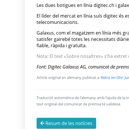
Les dues botigues en línia digitec.ch i ga
El líder del mercat en línia suís digitec és 
telecomunicacions.
Galaxus, com el magatzem en línia més gra
satisfer gairebé totes les necessitats diàri
fiable, ràpida i gratuïta.
Nota: El text «Sobre nosaltres» s’ha extret
Font: Digitec Galaxus AG, comunicat de prem
Article original en alemany publicat a:
Retro im Ohr: Ju
Traducció automàtica de l’alemany amb l’ajuda de la inte
text original del comunicat de premsa té validesa.
Resum de les notícies