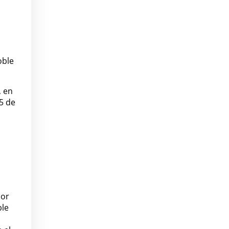
oble
, en
45 de
dor
ble