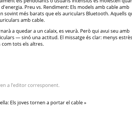
alment els pendolants o usuaris intensius es molesten quan
a d'energia. Preu vs. Rendiment: Els models amb cable amb
 sovint més barats que els auriculars Bluetooth. Aquells q
auriculars amb cable.
rnarà a quedar a un calaix, es veurà. Però qui avui seu amb
culars — sinó una actitud. El missatge és clar: menys estrè
s com tots els altres.
yen a l’editor corresponent.
ella: Els joves tornen a portar el cable »