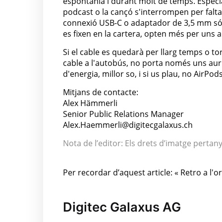
espontània i durant molt de temps. Especi
podcast o la cançó s'interrompen per falt
connexió USB-C o adaptador de 3,5 mm són
es fixen en la cartera, opten més per uns 
Si el cable es quedarà per llarg temps o to
cable a l'autobús, no porta només uns auri
d'energia, millor so, i si us plau, no AirPod
Mitjans de contacte:
Alex Hämmerli
Senior Public Relations Manager
Alex.Haemmerli@digitecgalaxus.ch
Nota de l’editor: Els drets d’imatge pertan
Per recordar d’aquest article: « Retro a l'or
Digitec Galaxus AG