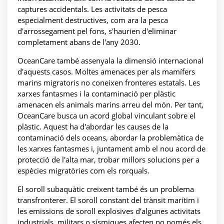
captures accidentals. Les activitats de pesca
especialment destructives, com ara la pesca
d'arrossegament pel fons, s'haurien d'eliminar
completament abans de l'any 2030.
OceanCare també assenyala la dimensió internacional
d'aquests casos. Moltes amenaces per als mamífers
marins migratoris no coneixen fronteres estatals. Les
xarxes fantasmes i la contaminació per plàstic
amenacen els animals marins arreu del món. Per tant,
OceanCare busca un acord global vinculant sobre el
plàstic. Aquest ha d'abordar les causes de la
contaminació dels oceans, abordar la problemàtica de
les xarxes fantasmes i, juntament amb el nou acord de
protecció de l'alta mar, trobar millors solucions per a
espècies migratòries com els rorquals.
El soroll subaquàtic creixent també és un problema
transfronterer. El soroll constant del trànsit marítim i
les emissions de soroll explosives d’algunes activitats
industrials, militars o sísmiques afecten no només els