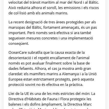
velocitat del trànsit marítim al mar del Nord i al Bàltic.
Això reduiria alhora el soroll, les emissions i els riscos
de col·lisió amb els animals marins.
La recent designació de tres àrees protegides per als
marsopas del Bàltic, fortament amenaçats, és un pas
important. Però només serà efectiva si ara també
segueixen mesures concretes i una implementació
conseqüent.
OceanCare subratlla que la causa exacta de la
desorientació i el repetit encallament de l’animal
només es pot avaluar finalment sobre la base de
dades fefaents. Alhora, el cas ja mostra amb gran
claredat: els mamífers marins a Alemanya i a la Unió
Europea estan estrictament protegits, però aquesta
protecció sovint no és efectiva en la pràctica.
Llei de la UE és una de les més estrictes del món: La
Directiva d'Hàbitats de Fauna i Flora protegeix les
balenes i els dofins àmpliament, la Directiva Marc