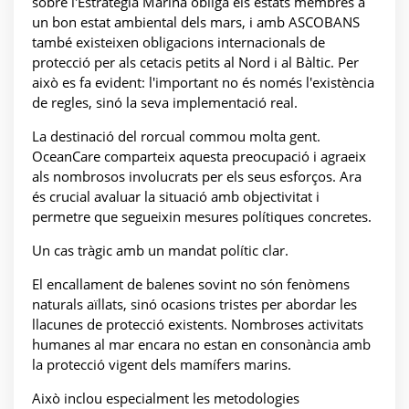
sobre l'Estratègia Marina obliga els estats membres a
un bon estat ambiental dels mars, i amb ASCOBANS
també existeixen obligacions internacionals de
protecció per als cetacis petits al Nord i al Bàltic. Per
això es fa evident: l'important no és només l'existència
de regles, sinó la seva implementació real.
La destinació del rorcual commou molta gent.
OceanCare comparteix aquesta preocupació i agraeix
als nombrosos involucrats per els seus esforços. Ara
és crucial avaluar la situació amb objectivitat i
permetre que segueixin mesures polítiques concretes.
Un cas tràgic amb un mandat polític clar.
El encallament de balenes sovint no són fenòmens
naturals aïllats, sinó ocasions tristes per abordar les
llacunes de protecció existents. Nombroses activitats
humanes al mar encara no estan en consonància amb
la protecció vigent dels mamífers marins.
Això inclou especialment les metodologies