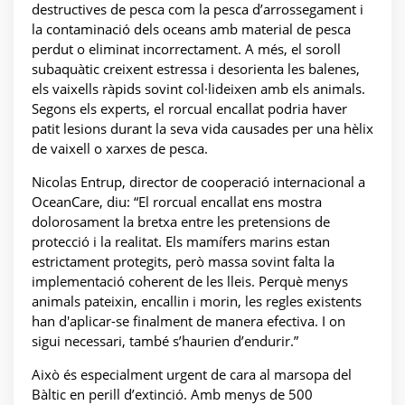
destructives de pesca com la pesca d’arrossegament i
la contaminació dels oceans amb material de pesca
perdut o eliminat incorrectament. A més, el soroll
subaquàtic creixent estressa i desorienta les balenes,
els vaixells ràpids sovint col·lideixen amb els animals.
Segons els experts, el rorcual encallat podria haver
patit lesions durant la seva vida causades per una hèlix
de vaixell o xarxes de pesca.
Nicolas Entrup, director de cooperació internacional a
OceanCare, diu: “El rorcual encallat ens mostra
dolorosament la bretxa entre les pretensions de
protecció i la realitat. Els mamífers marins estan
estrictament protegits, però massa sovint falta la
implementació coherent de les lleis. Perquè menys
animals pateixin, encallin i morin, les regles existents
han d'aplicar-se finalment de manera efectiva. I on
sigui necessari, també s’haurien d’endurir.”
Això és especialment urgent de cara al marsopa del
Bàltic en perill d’extinció. Amb menys de 500