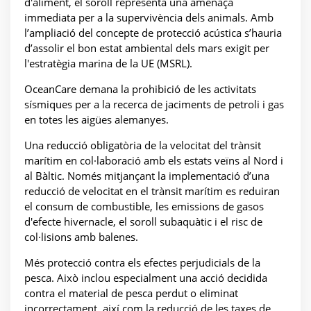
d'aliment, el soroll representa una amenaça
immediata per a la supervivència dels animals. Amb
l’ampliació del concepte de protecció acústica s’hauria
d’assolir el bon estat ambiental dels mars exigit per
l'estratègia marina de la UE (MSRL).
OceanCare demana la prohibició de les activitats
sísmiques per a la recerca de jaciments de petroli i gas
en totes les aigües alemanyes.
Una reducció obligatòria de la velocitat del trànsit
marítim en col·laboració amb els estats veïns al Nord i
al Bàltic. Només mitjançant la implementació d’una
reducció de velocitat en el trànsit marítim es reduiran
el consum de combustible, les emissions de gasos
d'efecte hivernacle, el soroll subaquàtic i el risc de
col·lisions amb balenes.
Més protecció contra els efectes perjudicials de la
pesca. Això inclou especialment una acció decidida
contra el material de pesca perdut o eliminat
incorrectament, així com la reducció de les taxes de