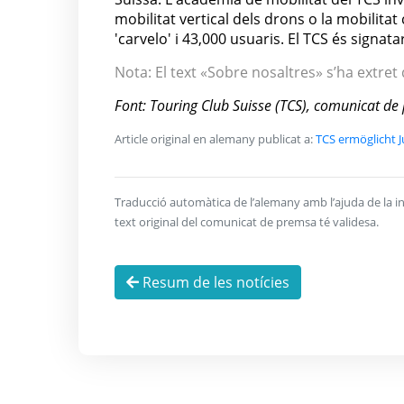
mobilitat vertical dels drons o la mobilitat
'carvelo' i 43,000 usuaris. El TCS és signata
Nota: El text «Sobre nosaltres» s’ha extret
Font: Touring Club Suisse (TCS), comunicat d
Article original en alemany publicat a:
TCS ermöglicht J
Traducció automàtica de l’alemany amb l’ajuda de la inte
text original del comunicat de premsa té validesa.
Resum de les notícies