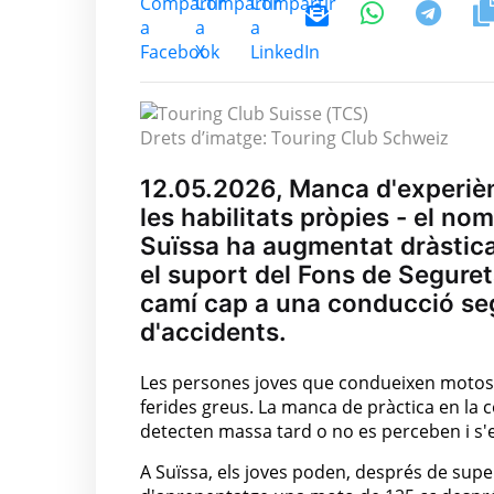
Drets d’imatge: Touring Club Schweiz
12.05.2026, Manca d'experiènc
les habilitats pròpies - el n
Suïssa ha augmentat dràstic
el suport del Fons de Seguret
camí cap a una conducció seg
d'accidents.
Les persones joves que condueixen motos es
ferides greus. La manca de pràctica en la c
detecten massa tard o no es perceben i s'e
A Suïssa, els joves poden, després de sup