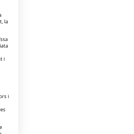
a
, la
ïssa
iata
t i
ors i
ies
e
a