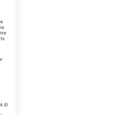
ue
na
ntre
rts
er
. El