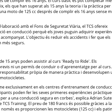
 de complir els 16 anys. El curs bàsic es pot completar mé
x, els que han superat als 15 anys la teoria i la pràctica per
 una moto de 125 cc després de complir els 16 anys sense 
·laboració amb el Fons de Seguretat Viària, el TCS ofereix
ió en conducció perquè els joves puguin adquirir experièn
acompanyat. L'objectiu és reduir els accidents i fer que els
in més segurs.
e 15 anys poden assistir al curs 'Ready to Ride'. Els
revis ni un permís de conduir o d'aprenentatge per al curs.
 responsabilitat pròpia de manera pràctica i desenvolupen 
 motocicletes.
erme exclusivament en els centres d'entrenament de conducc
cipants poden fer les seves primeres experiències pràctiques
a per a una conducció segura en corbes', explica Adrian Sute
TCS Training. El preu de 180 francs és possible gràcies a la
 només es proporcionen les motocicletes (125 cc) i els pati