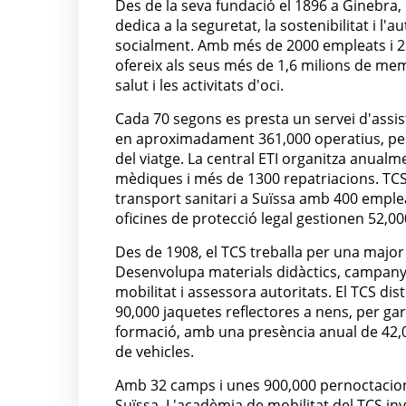
Des de la seva fundació el 1896 a Ginebra, e
dedica a la seguretat, la sostenibilitat i l
socialment. Amb més de 2000 empleats i 23
ofereix als seus més de 1,6 milions de mem
salut i les activitats d'oci.
Cada 70 segons es presta un servei d'assis
en aproximadament 361,000 operatius, pe
del viatge. La central ETI organitza anual
mèdiques i més de 1300 repatriacions. TCS
transport sanitari a Suïssa amb 400 empleat
oficines de protecció legal gestionen 52,00
Des de 1908, el TCS treballa per una major 
Desenvolupa materials didàctics, campanyes
mobilitat i assessora autoritats. El TCS di
90,000 jaquetes reflectores a nens, per gar
formació, amb una presència anual de 42,0
de vehicles.
Amb 32 camps i unes 900,000 pernoctacion
Suïssa. L'acadèmia de mobilitat del TCS inv