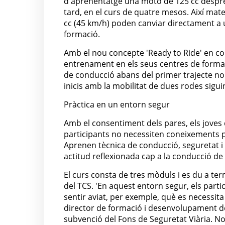
d'aprenentatge una moto de 125 cc després
tard, en el curs de quatre mesos. Així matei
cc (45 km/h) poden canviar directament a
formació.
Amb el nou concepte 'Ready to Ride' en col
entrenament en els seus centres de formac
de conducció abans del primer trajecte no 
inicis amb la mobilitat de dues rodes sigu
Pràctica en un entorn segur
Amb el consentiment dels pares, els joves d
participants no necessiten coneixements p
Aprenen tècnica de conducció, seguretat i
actitud reflexionada cap a la conducció de
El curs consta de tres mòduls i es du a t
del TCS. 'En aquest entorn segur, els parti
sentir aviat, per exemple, què es necessit
director de formació i desenvolupament de 
subvenció del Fons de Seguretat Viària. No