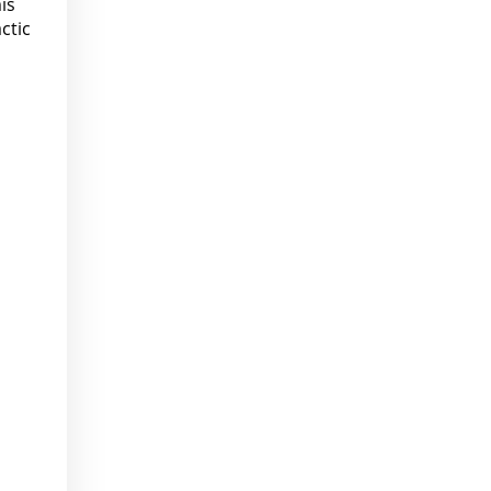
ís
ctic