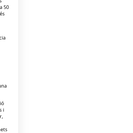
s
 a 50
més
cia
una
ió
 i
r,
nets