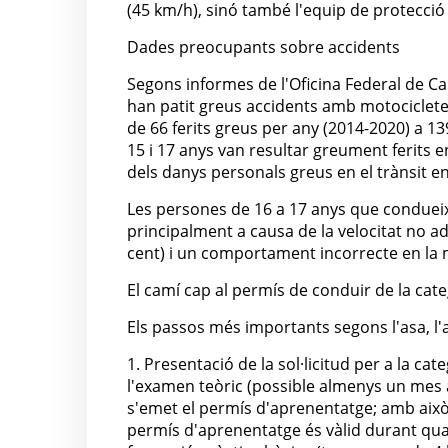
(45 km/h), sinó també l'equip de protecció
Dades preocupants sobre accidents
Segons informes de l'Oficina Federal de C
han patit greus accidents amb motocicletes
de 66 ferits greus per any (2014-2020) a 13
15 i 17 anys van resultar greument ferits e
dels danys personals greus en el trànsit e
Les persones de 16 a 17 anys que condueix
principalment a causa de la velocitat no ade
cent) i un comportament incorrecte en la 
El camí cap al permís de conduir de la cat
Els passos més importants segons l'asa, l'a
1. Presentació de la sol·licitud per a la cat
l'examen teòric (possible almenys un mes a
s'emet el permís d'aprenentatge; amb aix
permís d'aprenentatge és vàlid durant qua