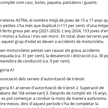
 complet com casc, botes, jaqueta, pantalons i guants.
arreteres ASTRA, el nombre mitjà de joves de 15 a 17 anys q
 petites s'ha més que duplicat (+111 per cent): d'una mitja
9 ferits greus per any (2021-2023). L'any 2024, 153 joves d'e
n motos a Suïssa i tres van morir. En total, dues terceres pa
n aquest grup d'edat es deuen a accidents de motocicleta.
en motocicletes petites van causar els greus accidents
quada (ca. 31 per cent), la desatenció i distracció (ca. 30 p
maniobra de conducció (ca. 9 per cent).
egoria A1
ssociació dels serveis d'autorització de trànsit:
egoria A1 al servei d'autorització de trànsit 2. Superació de
bans del 16è aniversari) 3. Després de complir els 16 anys,
ò es pot començar a conduir la moto de manera autònoma. 4
tre mesos, dins d'aquest període s'ha de completar la