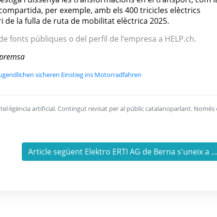
 compartida, per exemple, amb els 400 tricicles elèctrics
ri de la fulla de ruta de mobilitat elèctrica 2025.
 de fonts públiques o del perfil de l’empresa a HELP.ch.
e premsa
ugendlichen sicheren Einstieg ins Motorradfahren
l·ligència artificial. Contingut revisat per al públic catalanoparlant. Només 
Article següent Elektro ERTI AG de Berna s'uneix a ..