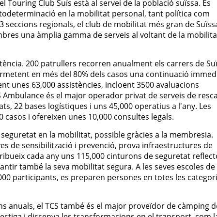
l Touring Club Suís està al servei de la població suïssa. Es
'autodeterminació en la mobilitat personal, tant política com
 seccions regionals, el club de mobilitat més gran de Suïss
bres una àmplia gamma de serveis al voltant de la mobilitat
tència. 200 patrullers recorren anualment els carrers de Su
rmetent en més del 80% dels casos una continuació immed
ment unes 63,000 assistències, incloent 3500 avaluacions
 Ambulance és el major operador privat de serveis de resca
s, 22 bases logístiques i uns 45,000 operatius a l'any. Les
0 casos i ofereixen unes 10,000 consultes legals.
seguretat en la mobilitat, possible gràcies a la membresia.
 de sensibilització i prevenció, prova infraestructures de
stribueix cada any uns 115,000 cinturons de seguretat reflect
antir també la seva mobilitat segura. A les seves escoles de
00 participants, es preparen persones en totes les categor
s anuals, el TCS també és el major proveïdor de càmping d
estiga i dissenya les transformacions en el transport, com l