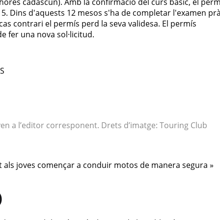
 hores cadascun). Amb la confirmació del curs bàsic, el perm
 5. Dins d'aquests 12 mesos s'ha de completar l'examen prà
as contrari el permís perd la seva validesa. El permís
 fer una nova sol·licitud.
CS
yen a l’editor corresponent. Drets d’imatge: Touring Club
et als joves començar a conduir motos de manera segura »
)