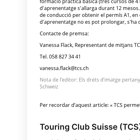
formació pràctica bàsica (tres cursos de 4
d'aprenentatge s'allarga durant 12 mesos.
de conducció per obtenir el permís A1, en c
d'aprenentatge no es pot prolongar, s'ha de
Contacte de premsa:
Vanessa Flack, Representant de mitjans T
Tel. 058 827 34 41
vanessa.flack@tcs.ch
Nota de l’editor: Els drets d’imatge pertan
Schweiz
Per recordar d’aquest article: « TCS perm
Touring Club Suisse (TCS