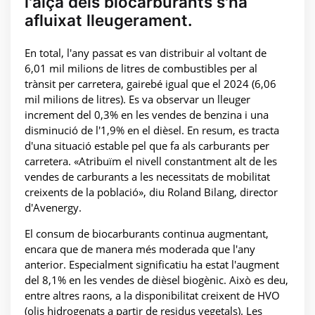
l'alça dels biocarburants s'ha
afluixat lleugerament.
En total, l'any passat es van distribuir al voltant de
6,01 mil milions de litres de combustibles per al
trànsit per carretera, gairebé igual que el 2024 (6,06
mil milions de litres). Es va observar un lleuger
increment del 0,3% en les vendes de benzina i una
disminució de l'1,9% en el dièsel. En resum, es tracta
d'una situació estable pel que fa als carburants per
carretera. «Atribuïm el nivell constantment alt de les
vendes de carburants a les necessitats de mobilitat
creixents de la població», diu Roland Bilang, director
d'Avenergy.
El consum de biocarburants continua augmentant,
encara que de manera més moderada que l'any
anterior. Especialment significatiu ha estat l'augment
del 8,1% en les vendes de dièsel biogènic. Això es deu,
entre altres raons, a la disponibilitat creixent de HVO
(olis hidrogenats a partir de residus vegetals). Les