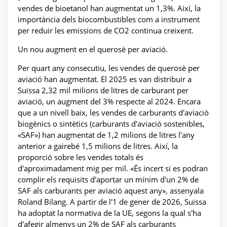
vendes de bioetanol han augmentat un 1,3%. Així, la
importància dels biocombustibles com a instrument
per reduir les emissions de CO2 continua creixent.
Un nou augment en el querosè per aviació.
Per quart any consecutiu, les vendes de querosè per
aviació han augmentat. El 2025 es van distribuir a
Suïssa 2,32 mil milions de litres de carburant per
aviació, un augment del 3% respecte al 2024. Encara
que a un nivell baix, les vendes de carburants d'aviació
biogènics o sintètics (carburants d'aviació sostenibles,
«SAF») han augmentat de 1,2 milions de litres l'any
anterior a gairebé 1,5 milions de litres. Així, la
proporció sobre les vendes totals és
d'aproximadament mig per mil. «És incert si es podran
complir els requisits d'aportar un mínim d'un 2% de
SAF als carburants per aviació aquest any», assenyala
Roland Bilang. A partir de l'1 de gener de 2026, Suïssa
ha adoptat la normativa de la UE, segons la qual s'ha
d'afegir almenys un 2% de SAF als carburants