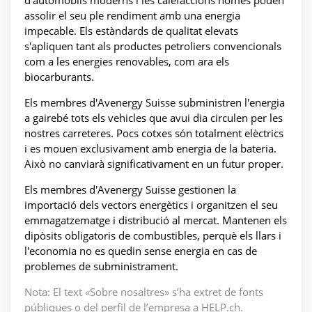
d'automòbils moderns i les calefaccions només poden
assolir el seu ple rendiment amb una energia
impecable. Els estàndards de qualitat elevats
s'apliquen tant als productes petroliers convencionals
com a les energies renovables, com ara els
biocarburants.
Els membres d'Avenergy Suisse subministren l'energia
a gairebé tots els vehicles que avui dia circulen per les
nostres carreteres. Pocs cotxes són totalment elèctrics
i es mouen exclusivament amb energia de la bateria.
Això no canviarà significativament en un futur proper.
Els membres d'Avenergy Suisse gestionen la
importació dels vectors energètics i organitzen el seu
emmagatzematge i distribució al mercat. Mantenen els
dipòsits obligatoris de combustibles, perquè els llars i
l'economia no es quedin sense energia en cas de
problemes de subministrament.
Nota: El text «Sobre nosaltres» s’ha extret de fonts
públiques o del perfil de l’empresa a HELP.ch.