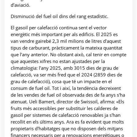
d'aviació.
Disminució del fuel oil dins del rang estadístic.
El gasoil per calefacció continua sent el vector
energètic més important per als edificis. El 2025 es
van vendre gairebé 2,3 mil milions de litres d'aquest
tipus de carburant, pràcticament la mateixa quantitat
que l'any anterior. No obstant això, cal tenir en compte
que aquestes xifres no estan ajustades per la
climatologia: l'any 2025, amb 3015 dies de grau de
calefacció, va ser més fred que el 2024 (2859 dies de
grau de calefacció), cosa que té un impacte en el
consum de fuel oil. Tot i així, la tendència decreixent
de les vendes de fuel oil observada des de fa anys s'ha
atenuat. Ueli Bamert, director de Swissoil, afirma: «Els
fruits més accessibles per substituir les calderes de
gasoil per sistemes de calefacció renovables ja s'han
recollit en els últims anys. Ara es fa evident que molts
propietaris d'habitatges que no disposen dels mitjans
financers necessaris per a renovacions energètiques o